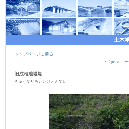
土木
トップページに戻る
<< prev.
一
旧成相池堰堤
きゅうなりあいいけえんてい