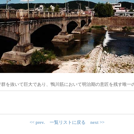
で群を抜いて巨大であり、鴨川筋において明治期の意匠を残す唯一
<< prev.
一覧リストに戻る
next >>