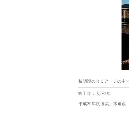
黎明期のＲＣアーチの中
竣工年：大正2年
平成20年度選奨土木遺産