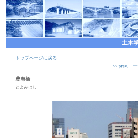
土木
トップページに戻る
<< prev.
一
豊海橋
とよみはし