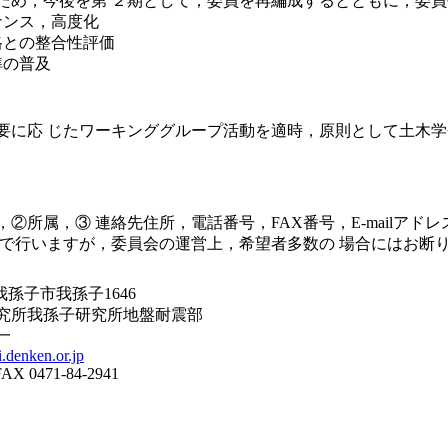
ため，今後を第 ２期として，委員を再編成するとともに，委員
ナンス，高度化
格との整合性評価
準の普及
必要に応 じたワーキンググループ活動を適時，原則として土木学会
属，③ 連絡先住所，電話番号，FAX番号，E-mailアドレス，
会で行いますが，委員会の運営上，希望者多数の 場合にはお断
県我孫子市我孫子1646
究所我孫子研究所地盤耐震部
一
.denken.or.jp
FAX 0471-84-2941