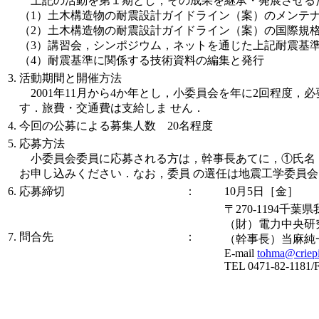
上記の活動を第１期とし，その成果を継承・発展させる
（1）土木構造物の耐震設計ガイドライン（案）のメンテ
（2）土木構造物の耐震設計ガイドライン（案）の国際規
（3）講習会，シンポジウム，ネットを通じた上記耐震基
（4）耐震基準に関係する技術資料の編集と発行
3. 活動期間と開催方法
2001年11月から4か年とし，小委員会を年に2回程度，
す．旅費・交通費は支給しま せん．
4. 今回の公募による募集人数 20名程度
5. 応募方法
小委員会委員に応募される方は，幹事長あてに，①氏名，②所
お申し込みください．なお，委員 の選任は地震工学委員
6. 応募締切
：
10月5日［金］
〒270-1194千葉
（財）電力中央研
7. 問合先
：
（幹事長）当麻純
E-mail
tohma@criepi
TEL 0471-82-1181/