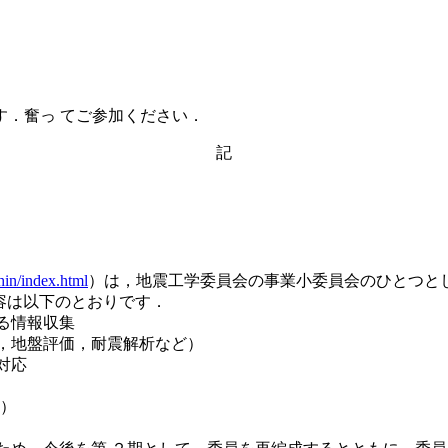
．奮っ てご参加ください．
記
hin/index.html
）は，地震工学委員会の事業小委員会のひとつと
容は以下のとおりです．
る情報収集
，地盤評価，耐震解析など）
対応
遣）