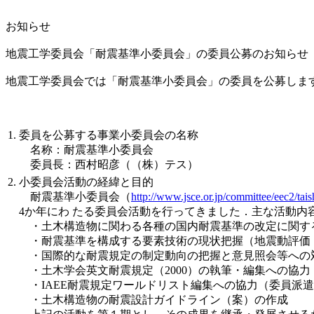
お知らせ
地震工学委員会「耐震基準小委員会」の委員公募のお知らせ
地震工学委員会では「耐震基準小委員会」の委員を公募します
1. 委員を公募する事業小委員会の名称
名称：耐震基準小委員会
委員長：西村昭彦（（株）テス）
2. 小委員会活動の経緯と目的
耐震基準小委員会（
http://www.jsce.or.jp/committee/eec2/tais
4か年にわ たる委員会活動を行ってきました．主な活動内
・土木構造物に関わる各種の国内耐震基準の改定に関す
・耐震基準を構成する要素技術の現状把握（地震動評価
・国際的な耐震規定の制定動向の把握と意見照会等への
・土木学会英文耐震規定（2000）の執筆・編集への協力
・IAEE耐震規定ワールドリスト編集への協力（委員派
・土木構造物の耐震設計ガイドライン（案）の作成