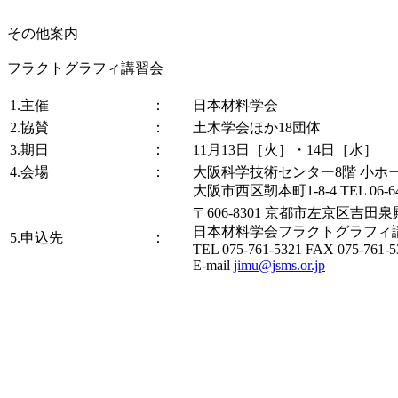
その他案内
フラクトグラフィ講習会
1.主催
：
日本材料学会
2.協賛
：
土木学会ほか18団体
3.期日
：
11月13日［火］・14日［水］
4.会場
：
大阪科学技術センター8階 小ホ
大阪市西区靭本町1-8-4 TEL 06-64
〒606-8301 京都市左京区吉田泉殿
日本材料学会フラクトグラフィ
5.申込先
：
TEL 075-761-5321 FAX 075-761-5
E-mail
jimu@jsms.or.jp