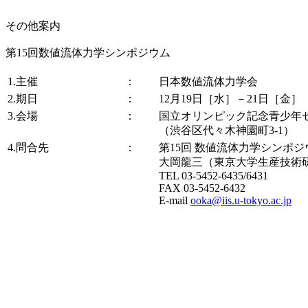
その他案内
第15回数値流体力学シンポジウム
1.主催
：
日本数値流体力学会
2.期日
：
12月19日［水］－21日［金］
3.会場
：
国立オリンピック記念青少年
（渋谷区代々木神園町3-1）
4.問合先
：
第15回 数値流体力学シンポ
大岡龍三（東京大学生産技術
TEL 03-5452-6435/6431
FAX 03-5452-6432
E-mail
ooka@iis.u-tokyo.ac.jp