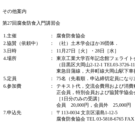
その他案内
第27回腐食防食入門講習会
1.主催
：
腐食防食協会
2.協賛（依頼中）
：
（社）土木学会ほか39団体．
3.日時
：
11月27日［火］・28日［水］
4.場所
：
東京工業大学百年記念館フェライト
（目黒区大岡山2-12-1 TEL03-3726-11
東急目蒲線，大井町線大岡山駅下車
5.定員
：
75名（先着順．申込締切定員になり
6.参加費
：
テキスト代，交流会費用および消費
正会員，特別会員および協賛学協会会員 3
［1日分のみの受講］
会員 20,000円，会員外 25,000円
7.申込先
：
〒113-0034 文京区湯島1-12-5
腐食防食協会 TEL 03-5818-6765 FAX 0