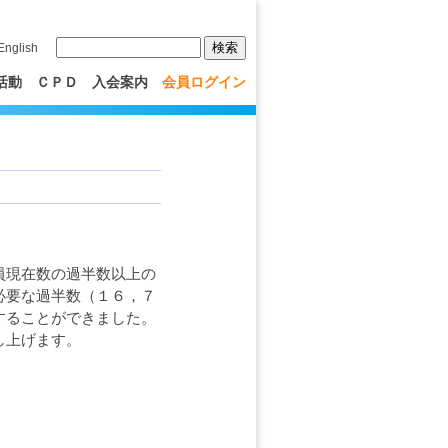
English
活動
ＣＰＤ
入会案内
会員ログイン
員現在数の過半数以上の
必要な過半数（１６，７
することができました。
し上げます。