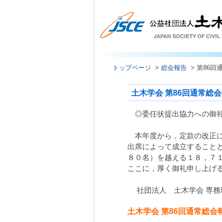
トップページ
>
総会報告
> 第86回
土木学会 第86回通常総
◎委任状提出協力への御
本年度から，定款の改正に
出席によって成立すること
８０名）を越える１８，７
ここに，厚く御礼申し上げ
社団法人 土木学会 専務
土木学会 第86回通常総会