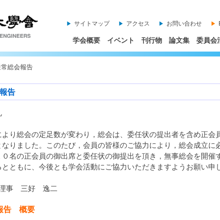
サイトマップ
アクセス
お問い合わせ
学会概要
イベント
刊行物
論文集
委員会
通常総会報告
会報告
礼
より総会の定足数が変わり，総会は、委任状の提出者を含め正会
となりました。このたび，会員の皆様のご協力により，総会成立に
１０名の正会員の御出席と委任状の御提出を頂き，無事総会を開催
るとともに、今後とも学会活動にご協力いただきますようお願い申
理事 三好 逸二
報告 概要