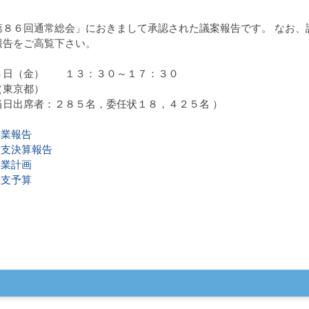
第８６回通常総会」におきまして承認された議案報告です。 なお、
報告をご高覧下さい。
６日（金） １３：３０～１７：３０
（東京都）
日出席者：２８５名，委任状１８，４２５名 ）
事業報告
収支決算報告
事業計画
収支予算