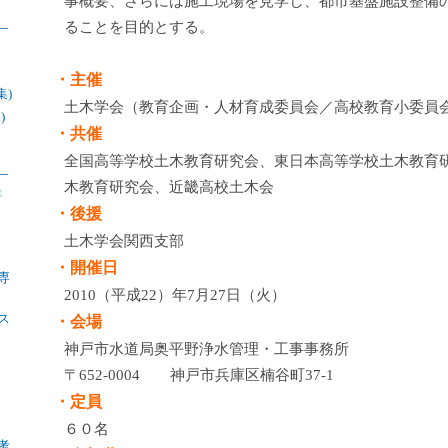
事概要、さらには施工現場を見学し、都市基盤施設整備
ることを目的とする。
・主催
集)
土木学会（教育企画・人材育成委員会／高校教育小委員
)
・共催
全国高等学校土木教育研究会、東日本高等学校土木教育
木教育研究会、近畿高校土木会
年
・後援
土木学会関西支部
・開催日
専
2010（平成22）年7月27日（火）
ス
・会場
神戸市水道局奥平野浄水管理・工事事務所
〒652-0004 神戸市兵庫区楠谷町37-1
・定員
６０名
考