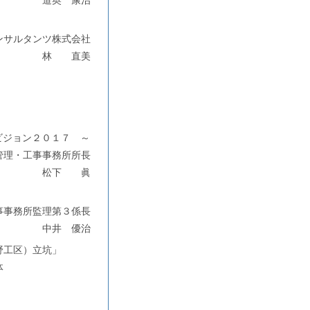
道奥 康治
ンサルタンツ株式会社
林 直美
ビジョン２０１７ ～
管理・工事事務所所長
松下 眞
事事務所監理第３係長
中井 優治
野工区）立坑」
体