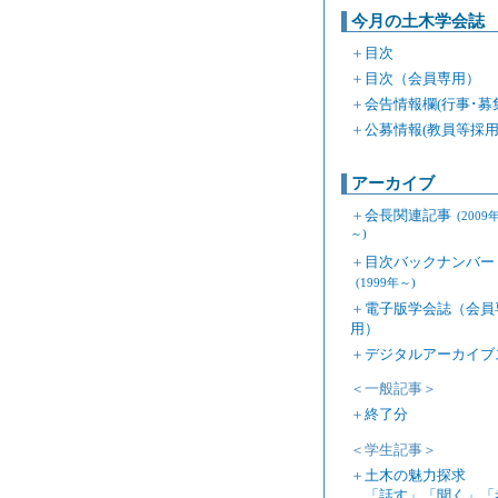
今月の土木学会誌
＋
目次
＋
目次（会員専用）
＋
会告情報欄(行事･募
＋
公募情報(教員等採用
アーカイブ
＋
会長関連記事
(2009
～)
＋
目次バックナンバー
(1999年～)
＋
電子版学会誌（会員
用）
＋
デジタルアーカイブ
＜一般記事＞
＋
終了分
＜学生記事＞
＋
土木の魅力探求
「話す」「聞く」「