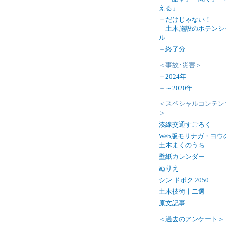
える」
＋
だけじゃない！
土木施設のポテンシ
ル
＋
終了分
＜事故･災害＞
＋
2024年
＋
～2020年
＜スペシャルコンテン
＞
湊線交通すごろく
Web版モリナガ・ヨウ
土木まくのうち
壁紙カレンダー
ぬりえ
シン ドボク 2050
土木技術十二選
原文記事
＜過去のアンケート＞