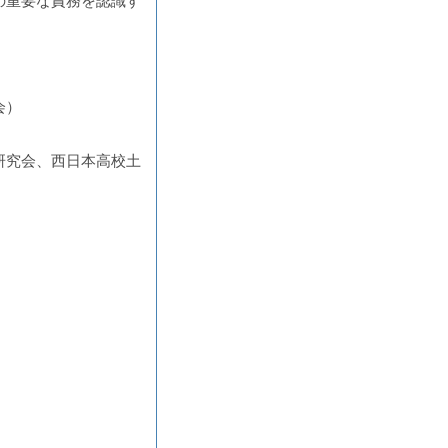
の重要な責務を認識す
会）
研究会、西日本高校土