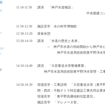
思
11:10-11:50
講演 「神戸水道物語」
ト
中央復建コ
11:50-12:30
施設見学 水の科学博物館
12:30-13:20
昼食休憩
13:20-14:10
講演 「水道の歴史と未来」
～ 神戸市水道の供給開始から神戸水
たい
神戸市水道局技術部奥平野浄水
〕
14:10-14:40
講演 「大容量送水管整備事業」
神戸市水道局技術部奥平野浄水管理・工
14:50-16:30
現場見学・工事説明 「大容量送水管（奥平
間・西武・不動テトラ特定建設工事共同企業
現場見学 「奥平野高層傾斜坑監査坑」
施設見学 「テレメータ室」