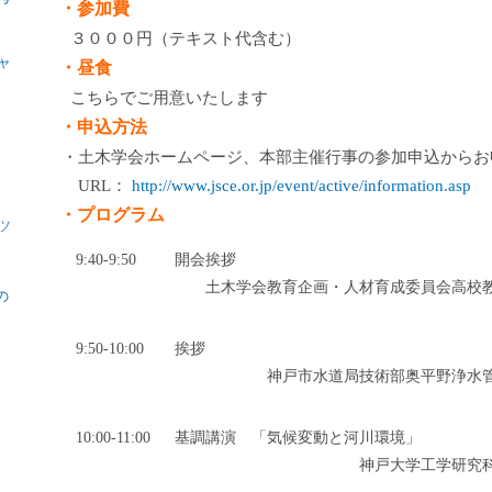
・参加費
３０００円（テキスト代含む）
ャ
・昼食
こちらでご用意いたします
・申込方法
・土木学会ホームページ、本部主催行事の参加申込からお
URL：
http://www.jsce.or.jp/event/active/information.asp
・プログラム
ツ
9:40-9:50
開会挨拶
土木学会教育企画・人材育成委員会高校
の
9:50-10:00
挨拶
神戸市水道局技術部奥平野浄水
10:00-11:00
基調講演 「気候変動と河川環境」
神戸大学工学研究