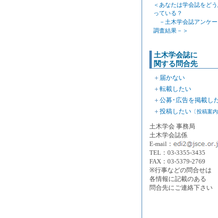
＜あなたは学会誌をどう
っている？
－土木学会誌アンケー
調査結果－＞
土木学会誌に
関する問合先
＋
届かない
＋
転載したい
＋
公募･広告を掲載し
＋
投稿したい
〔投稿案内
土木学会 事務局
土木学会誌係
E-mail：
TEL：03-3355-3435
FAX：03-5379-2769
※行事などの問合せは
各情報に記載のある
問合先にご連絡下さい