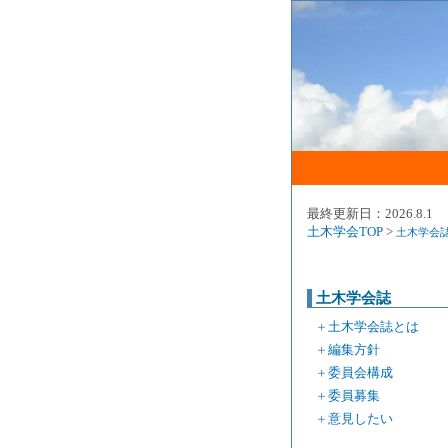
最終更新日：2026.8.1
土木学会TOP
>
土木学会
土木学会誌
＋
土木学会誌とは
＋
編集方針
＋
委員会構成
＋
委員募集
＋
意見したい