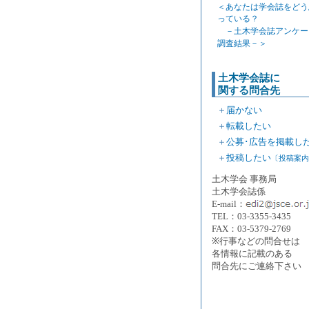
＜あなたは学会誌をどう
っている？
－土木学会誌アンケー
調査結果－＞
土木学会誌に
関する問合先
＋
届かない
＋
転載したい
＋
公募･広告を掲載し
＋
投稿したい
〔投稿案内
土木学会 事務局
土木学会誌係
E-mail：
TEL：03-3355-3435
FAX：03-5379-2769
※行事などの問合せは
各情報に記載のある
問合先にご連絡下さい