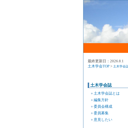
最終更新日：2026.8.1
土木学会TOP
>
土木学会
土木学会誌
＋
土木学会誌とは
＋
編集方針
＋
委員会構成
＋
委員募集
＋
意見したい