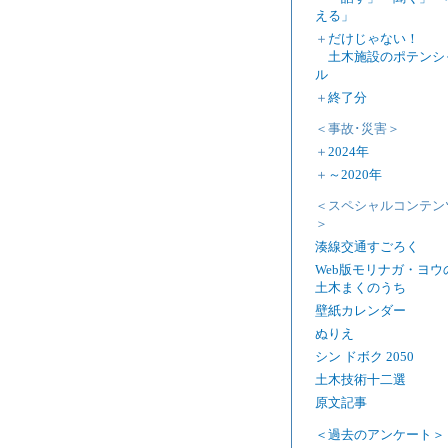
える」
＋
だけじゃない！
土木施設のポテンシ
ル
＋
終了分
＜事故･災害＞
＋
2024年
＋
～2020年
＜スペシャルコンテン
＞
湊線交通すごろく
Web版モリナガ・ヨウ
土木まくのうち
壁紙カレンダー
ぬりえ
シン ドボク 2050
土木技術十二選
原文記事
＜過去のアンケート＞