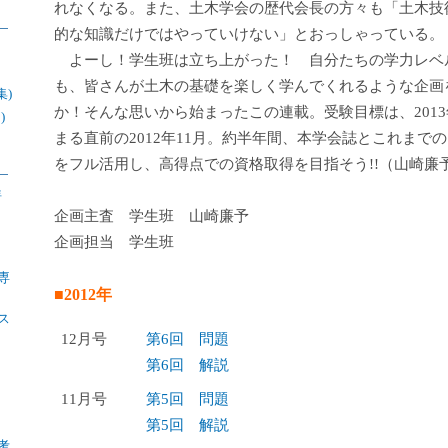
れなくなる。また、土木学会の歴代会長の方々も「土木技
的な知識だけではやっていけない」とおっしゃっている。
よーし！学生班は立ち上がった！ 自分たちの学力レベ
も、皆さんが土木の基礎を楽しく学んでくれるような企画
集)
か！そんな思いから始まったこの連載。受験目標は、201
)
まる直前の2012年11月。約半年間、本学会誌とこれまで
をフル活用し、高得点での資格取得を目指そう!!（山崎廉
年
企画主査 学生班 山崎廉予
企画担当 学生班
専
■2012年
ス
12月号
第6回 問題
第6回 解説
11月号
第5回 問題
第5回 解説
考