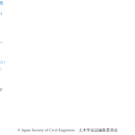
思
ト
たい
〕
© Japan Society of Civil Engineers 土木学会誌編集委員会