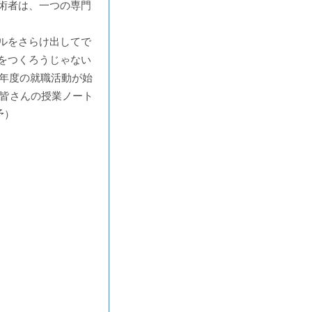
術者は、一つの専門
ルをさらけ出してで
をつくろうじゃない
3年度の就職活動が始
の皆さんの授業ノート
予）