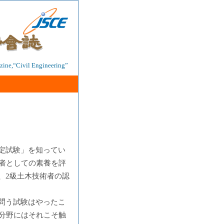
ine,“Civil Engineering”
定試験」を知ってい
術者としての素養を評
、2級土木技術者の認
問う試験はやったこ
の分野にはそれこそ触