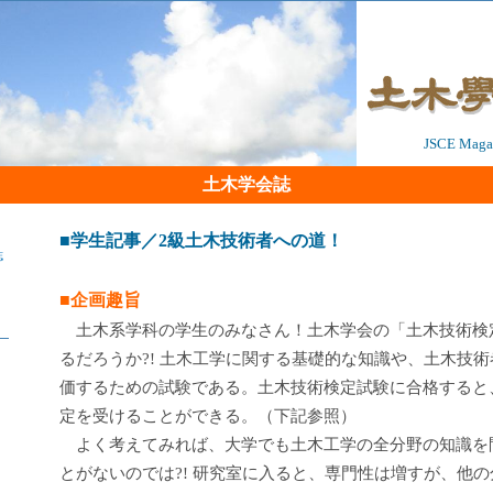
JSCE Magaz
土木学会誌
■学生記事／2級土木技術者への道！
誌
■企画趣旨
土木系学科の学生のみなさん！土木学会の「土木技術検
るだろうか?! 土木工学に関する基礎的な知識や、土木技
価するための試験である。土木技術検定試験に合格すると
定を受けることができる。（下記参照）
よく考えてみれば、大学でも土木工学の全分野の知識を
とがないのでは?! 研究室に入ると、専門性は増すが、他