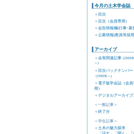
今月の土木学会誌
＋
目次
＋
目次（会員専用）
＋
会告情報欄(行事･募
＋
公募情報(教員等採用
アーカイブ
＋
会長関連記事
(2009
～)
＋
目次バックナンバー
(1999年～)
＋
電子版学会誌（会員
用）
＋
デジタルアーカイブ
＜一般記事＞
＋
終了分
＜学生記事＞
＋
土木の魅力探求
「話す」「聞く」「