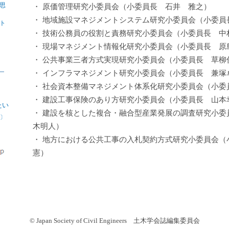
思
・ 原価管理研究小委員会（小委員長 石井 雅之）
・ 地域施設マネジメントシステム研究小委員会（小委員
ト
・ 技術公務員の役割と責務研究小委員会（小委員長 中
・ 現場マネジメント情報化研究小委員会（小委員長 原
・ 公共事業三者方式実現研究小委員会（小委員長 草柳
・ インフラマネジメント研究小委員会（小委員長 兼塚
・ 社会資本整備マネジメント体系化研究小委員会（小委
・ 建設工事保険のあり方研究小委員会（小委員長 山本
たい
・ 建設を核とした複合・融合型産業発展の調査研究小委
〕
木明人）
・ 地方における公共工事の入札契約方式研究小委員会（
憲）
© Japan Society of Civil Engineers 土木学会誌編集委員会