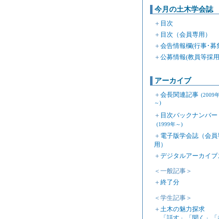
今月の土木学会誌
＋
目次
＋
目次（会員専用）
＋
会告情報欄(行事･募
＋
公募情報(教員等採用
アーカイブ
＋
会長関連記事
(2009
～)
＋
目次バックナンバー
(1999年～)
＋
電子版学会誌（会員
用）
＋
デジタルアーカイブ
＜一般記事＞
＋
終了分
＜学生記事＞
＋
土木の魅力探求
「話す」「聞く」「