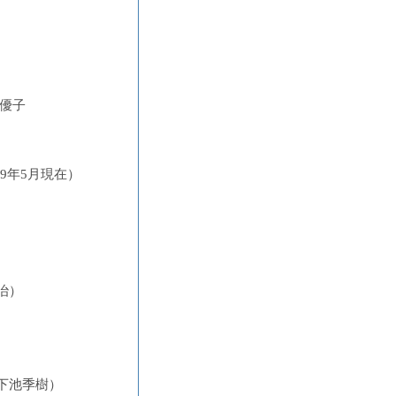
原優子
9年5月現在）
）
治）
下池季樹）