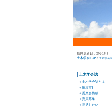
最終更新日：2026.8.1
土木学会TOP
>
土木学会
土木学会誌
＋
土木学会誌とは
＋
編集方針
＋
委員会構成
＋
委員募集
＋
意見したい