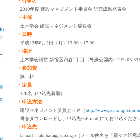
・行事名
2010年度 建設マネジメント委員会 研究成果発表会
・主催
土木学会 建設マネジメント委員会
集)
・日時
)
平成22年8月2日（月）13:00～17:30
・場所
土木学会講堂 新宿区四谷1丁目（外濠公園内）TEL 03-3355
年
・参加費
無 料
・定員
専
120名（申込先着順）
ス
・申込方法
建設マネジメント委員会ＨＰ（
http://www.jsce.or.jp/comm
書をダウンロードし、申込先へE-mail にてお申込くださ
・申込先
E-mail：takehara@jsce.or.jp（メール件名を「建
考