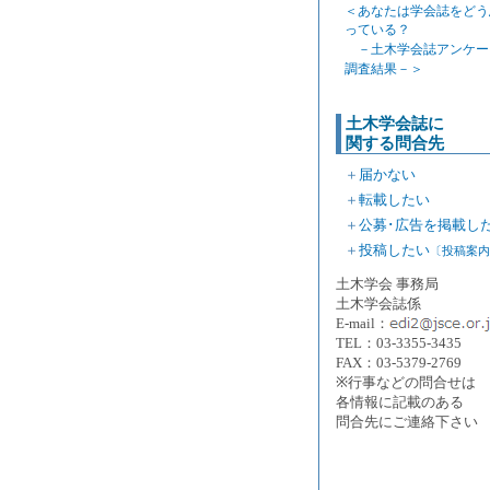
＜あなたは学会誌をどう
っている？
－土木学会誌アンケー
調査結果－＞
土木学会誌に
関する問合先
＋
届かない
＋
転載したい
＋
公募･広告を掲載し
＋
投稿したい
〔投稿案内
土木学会 事務局
土木学会誌係
E-mail：
TEL：03-3355-3435
FAX：03-5379-2769
※行事などの問合せは
各情報に記載のある
問合先にご連絡下さい