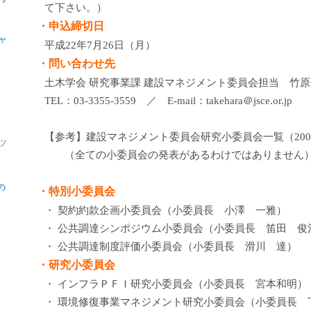
て下さい。）
・申込締切日
ャ
平成22年7月26日（月）
・問い合わせ先
土木学会 研究事業課 建設マネジメント委員会担当 竹
TEL：03-3355-3559 ／ E-mail：takehara＠jsce.or.jp
【参考】建設マネジメント委員会研究小委員会一覧（200
ツ
（全ての小委員会の発表があるわけではありません
の
・特別小委員会
・ 契約約款企画小委員会（小委員長 小澤 一雅）
・ 公共調達シンポジウム小委員会（小委員長 笛田 俊
・ 公共調達制度評価小委員会（小委員長 滑川 達）
・研究小委員会
・ インフラＰＦＩ研究小委員会（小委員長 宮本和明）
・ 環境修復事業マネジメント研究小委員会（小委員長 