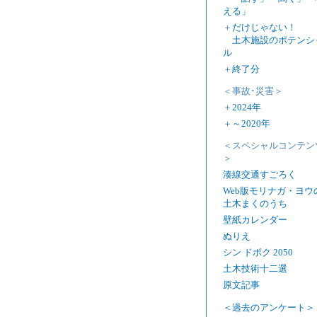
える」
＋
だけじゃない！
土木施設のポテンシ
ル
＋
終了分
＜事故･災害＞
＋
2024年
＋
～2020年
＜スペシャルコンテン
＞
湊線交通すごろく
Web版モリナガ・ヨウ
土木まくのうち
壁紙カレンダー
ぬりえ
シン ドボク 2050
土木技術十二選
原文記事
＜過去のアンケート＞