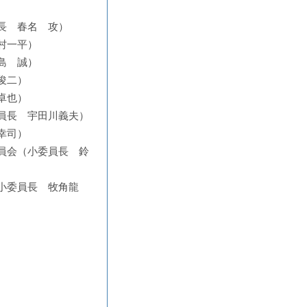
長 春名 攻）
村一平）
島 誠）
俊二）
卓也）
員長 宇田川義夫）
幸司）
員会（小委員長 鈴
小委員長 牧角龍