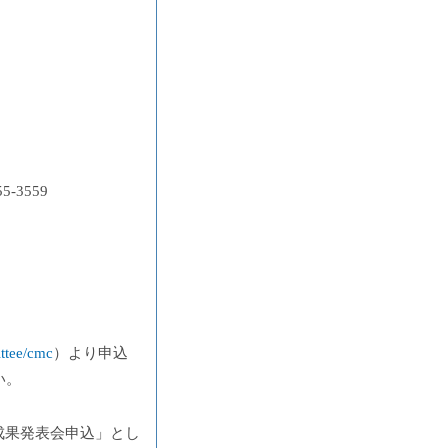
-3559
ittee/cmc
）より申込
い。
マネ研究成果発表会申込」とし