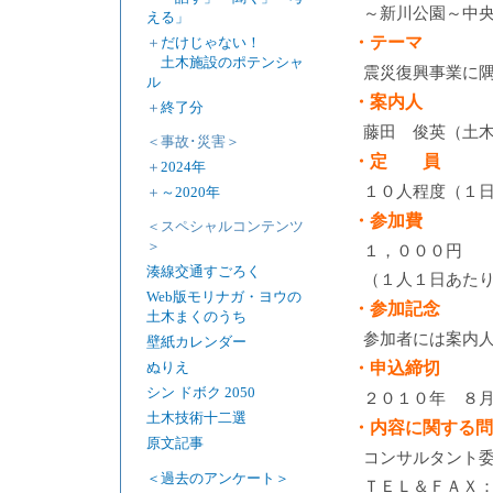
～新川公園～中
える」
・テーマ
＋
だけじゃない！
土木施設のポテンシャ
震災復興事業に
ル
・案内人
＋
終了分
藤田 俊英（土
＜事故･災害＞
・定 員
＋
2024年
１０人程度（１
＋
～2020年
・参加費
＜スペシャルコンテンツ
＞
１，０００円
湊線交通すごろく
（１人１日あた
Web版モリナガ・ヨウの
・参加記念
土木まくのうち
参加者には案内
壁紙カレンダー
・申込締切
ぬりえ
シン ドボク 2050
２０１０年 ８
土木技術十二選
・内容に関する問
原文記事
コンサルタント
＜過去のアンケート＞
ＴＥＬ＆ＦＡＸ