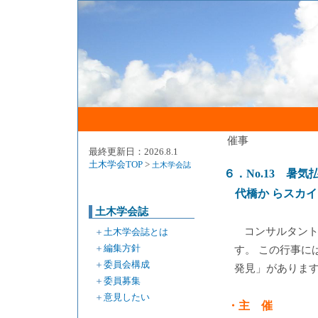
催事
最終更新日：2026.8.1
土木学会TOP
>
土木学会誌
６．No.13 暑
代橋か らスカ
土木学会誌
コンサルタン
＋
土木学会誌とは
＋
編集方針
す。 この行事に
＋
委員会構成
発見」があります
＋
委員募集
＋
意見したい
・主 催