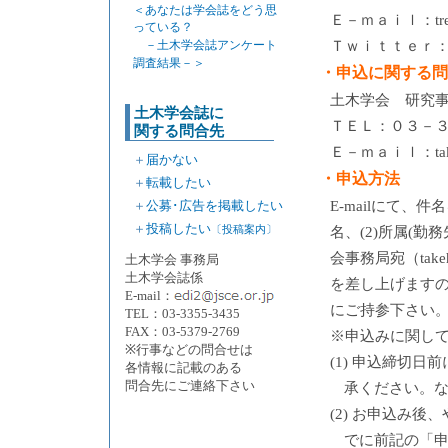
＜あなたは学会誌をどう思
Ｅ－ｍａｉｌ：trendy_
っている？
Ｔｗｉｔｔｅｒ
－土木学会誌アンケート
調査結果－＞
・申込に関する問
土木学会 研究
土木学会誌に
ＴＥＬ：０３－
関する問合先
Ｅ－ｍａｉｌ：takeha
＋
届かない
・申込方法
＋
転載したい
＋
公募･広告を掲載したい
E-mailにて、
＋
投稿したい
〔投稿案内〕
名、(2)所属(勤務
会事務局宛（take
土木学会 事務局
土木学会誌係
を差し上げます
E-mail：
にご持参下さい
TEL：03-3355-3435
FAX：03-5379-2769
※申込みに関し
※行事などの問合せは
(1) 申込締切
各情報に記載のある
問合先にご連絡下さい
承ください。
(2) お申込み
でに前記の「