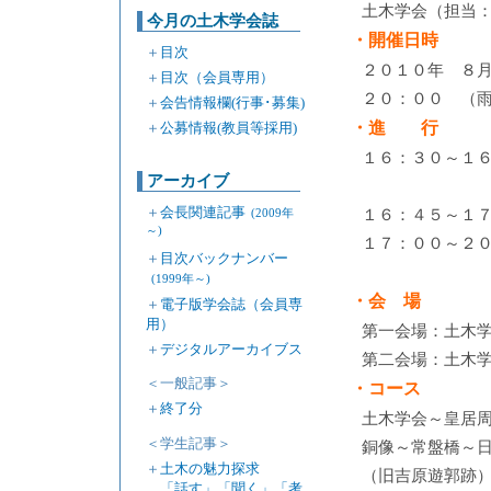
土木学会（担当
今月の土木学会誌
・開催日時
＋
目次
２０１０年 ８月
＋
目次（会員専用）
２０：００ （
＋
会告情報欄(行事･募集)
・進 行
＋
公募情報(教員等採用)
１６：３０～１
アーカイブ
＋
会長関連記事
１６：４５～１
(2009年
～)
１７：００～２０
＋
目次バックナンバー
(1999年～)
・会 場
＋
電子版学会誌（会員専
用）
第一会場：土木
＋
デジタルアーカイブス
第二会場：土木学
＜一般記事＞
・コース
＋
終了分
土木学会～皇居
＜学生記事＞
銅像～常盤橋～
＋
土木の魅力探求
（旧吉原遊郭跡
「話す」「聞く」「考