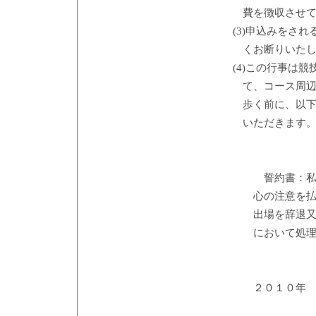
費を徴収させ
(3)申込みをさ
くお断りいた
(4)この行事は
て、コース周
歩く前に、以
いただきます
誓約書：
心の注意を
出場を辞退
において処
２０１０