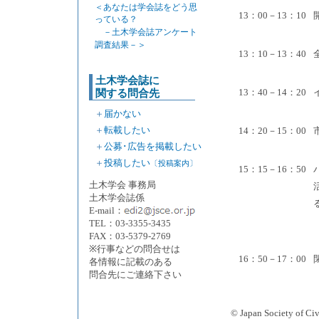
＜あなたは学会誌をどう思
13：00－13：10
っている？
－土木学会誌アンケート
調査結果－＞
13：10－13：40
土木学会誌に
13：40－14：20
関する問合先
＋
届かない
＋
転載したい
14：20－15：00
＋
公募･広告を掲載したい
＋
投稿したい
〔投稿案内〕
15：15－16：50
土木学会 事務局
土木学会誌係
E-mail：
TEL：03-3355-3435
FAX：03-5379-2769
※行事などの問合せは
16：50－17：00
各情報に記載のある
問合先にご連絡下さい
© Japan Society 