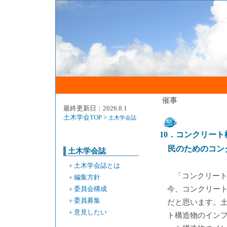
催事
最終更新日：2026.8.1
土木学会TOP
>
土木学会誌
10．コンクリー
民のためのコン
土木学会誌
＋
土木学会誌とは
「コンクリー
＋
編集方針
＋
委員会構成
今、コンクリー
＋
委員募集
だと思います。土
＋
意見したい
ト構造物のインフ