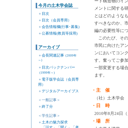
ート構造物のイ
今月の土木学会誌
メントに関する
＋
目次
とはどのような
＋
目次（会員専用）
すべきなのか、市
＋
会告情報欄(行事･募集)
編の必要性等に
＋
公募情報(教員等採用)
このたび、そ
市民に向けたア
アーカイブ
ンにおいてコン
＋
会長関連記事
(2009年
す。奮ってご参
～)
＋
目次バックナンバー
一部変更する場
(1999年～)
ます。
＋
電子版学会誌（会員専
用）
・主 催
＋
デジタルアーカイブス
（社）土木学会
＜一般記事＞
・日 時
＋
終了分
2010年8月24日（
＜学生記事＞
・場 所
＋
土木の魅力探求
「話す」「聞く」「考