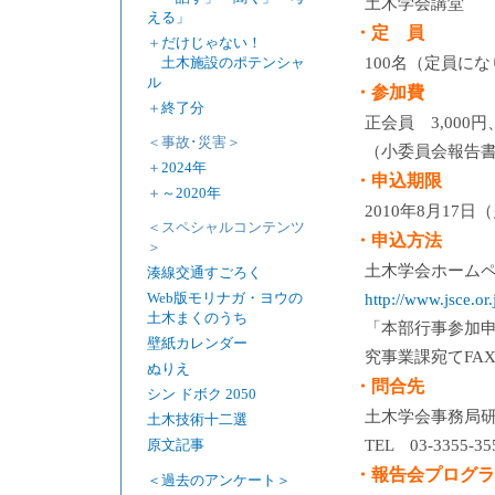
土木学会講堂
える」
・定 員
＋
だけじゃない！
土木施設のポテンシャ
100名（定員に
ル
・参加費
＋
終了分
正会員 3,000円
＜事故･災害＞
（小委員会報告
＋
2024年
・申込期限
＋
～2020年
2010年8月17日
＜スペシャルコンテンツ
・申込方法
＞
土木学会ホーム
湊線交通すごろく
Web版モリナガ・ヨウの
http://www.jsce.or.
土木まくのうち
「本部行事参加
壁紙カレンダー
究事業課宛てFA
ぬりえ
・問合先
シン ドボク 2050
土木学会事務局
土木技術十二選
TEL 03-3355-3
原文記事
・報告会プログラ
＜過去のアンケート＞