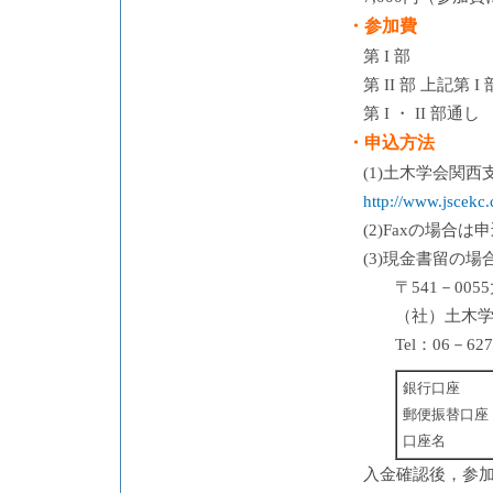
・参加費
第 I 部
第 II 部 上記第 
第 I ・ II 部通し
・申込方法
(1)土木学会関
http://www.jscekc.c
(2)Faxの場合
(3)現金書留の
〒541－00
（社）土木学
Tel：06－62
銀行口座
郵便振替口座
口座名
入金確認後，参