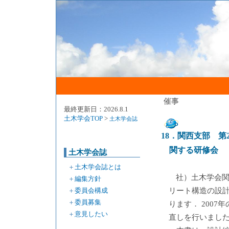
催事
最終更新日：2026.8.1
土木学会TOP
>
土木学会誌
18．関西支部 第
関する研修会
土木学会誌
＋
土木学会誌とは
社）土木学会
＋
編集方針
＋
委員会構成
リート構造の設
＋
委員募集
ります． 200
＋
意見したい
直しを行いまし