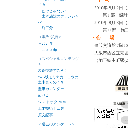
える」
2010年 8月 2日（
＋
だけじゃない！
第 I 部 
土木施設のポテンシャ
ル
2010年 8月 3日（
＋
終了分
第 II 部
＜事故･災害＞
・会 場
＋
2024年
建設交流館 7階7
＋
～2020年
大阪市西区立売堀2－
＜スペシャルコンテンツ
（地下鉄本町駅(22
＞
湊線交通すごろく
Web版モリナガ・ヨウの
土木まくのうち
壁紙カレンダー
ぬりえ
シン ドボク 2050
土木技術十二選
原文記事
＜過去のアンケート＞