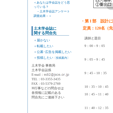
＜あなたは学会誌をどう思
っている？
－土木学会誌アンケート
調査結果－＞
・第 I 部 設計に関
定員：120名（
土木学会誌に
関する問合先
講師と題目
＋
届かない
9：00－9：05
＋
転載したい
＋
公募･広告を掲載したい
＋
投稿したい
〔投稿案内〕
9：05－9：45
土木学会 事務局
土木学会誌係
9：45－10：35
E-mail：
TEL：03-3355-3435
FAX：03-5379-2769
10：35－10：45
※行事などの問合せは
各情報に記載のある
10：45－11：40
問合先にご連絡下さい
11：40－12：35