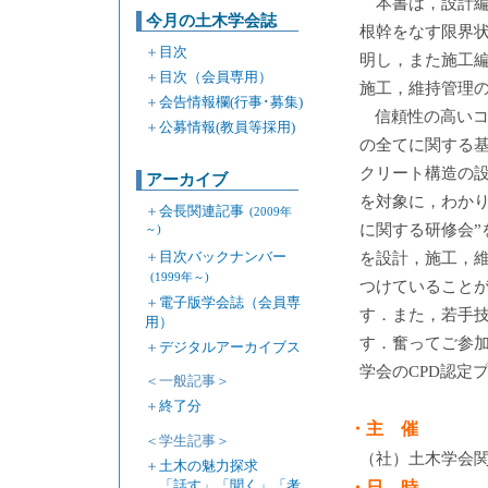
本書は，設計編
今月の土木学会誌
根幹をなす限界
＋
目次
明し，また施工
＋
目次（会員専用）
施工，維持管理
＋
会告情報欄(行事･募集)
信頼性の高い
＋
公募情報(教員等採用)
の全てに関する
クリート構造の
アーカイブ
を対象に，わかり
＋
会長関連記事
(2009年
に関する研修会”
～)
＋
目次バックナンバー
を設計，施工，
(1999年～)
つけていること
＋
電子版学会誌（会員専
す．また，若手
用）
す．奮ってご参
＋
デジタルアーカイブス
学会のCPD認定
＜一般記事＞
＋
終了分
・主 催
＜学生記事＞
（社）土木学会
＋
土木の魅力探求
「話す」「聞く」「考
・日 時