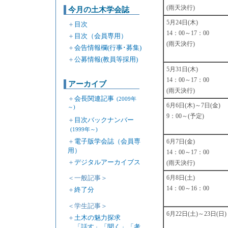
(雨天決行)
今月の土木学会誌
5月24日(木)
＋
目次
14：00～17：00
＋
目次（会員専用）
(雨天決行)
＋
会告情報欄(行事･募集)
＋
公募情報(教員等採用)
5月31日(木)
14：00～17：00
アーカイブ
(雨天決行)
＋
会長関連記事
(2009年
6月6日(木)～7日(金)
～)
9：00～(予定)
＋
目次バックナンバー
(1999年～)
＋
電子版学会誌（会員専
6月7日(金)
用）
14：00～17：00
＋
デジタルアーカイブス
(雨天決行)
＜一般記事＞
6月8日(土)
14：00～16：00
＋
終了分
＜学生記事＞
6月22日(土)～23日(日)
＋
土木の魅力探求
「話す」「聞く」「考