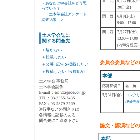
東 北
6月27日(木)
＜あなたは学会誌をどう思
28日(金)
っている？
－土木学会誌アンケート
関 西
6月8日(土)
調査結果－＞
9:00～17:00
関 西
7月27日(土)
土木学会誌に
13:00～17:00
関する問合先
(内90分程度)
＋
届かない
＋
転載したい
委員会委員などの
＋
公募･広告を掲載したい
＋
投稿したい
〔投稿案内〕
本部
土木学会 事務局
応募締切日
名 称
土木学会誌係
E-mail：
5月31日(金)
コンク
TEL：03-3355-3435
理優先度
FAX：03-5379-2769
※行事などの問合せは
各情報に記載のある
問合先にご連絡下さい
論文・講演などの
本部