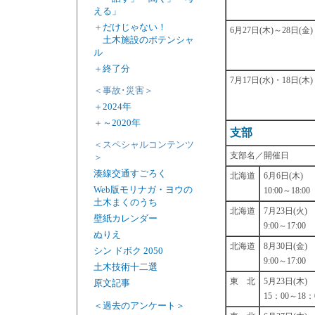
える」
＋
だけじゃない！
6月27日(木)～28日(金)
土木施設のポテンシャ
ル
＋
終了分
7月17日(水)・18日(木)
＜事故･災害＞
＋
2024年
＋
～2020年
支部
＜スペシャルコンテンツ
支部名／開催日
＞
湊線交通すごろく
北海道
6月6日(木)
Web版モリナガ・ヨウの
10:00～18:00
土木まくのうち
北海道
7月23日(火)
壁紙カレンダー
9:00～17:00
ぬりえ
北海道
8月30日(金)
シン ドボク 2050
9:00～17:00
土木技術十二選
東 北
5月23日(木)
原文記事
15：00～18：
＜過去のアンケート＞