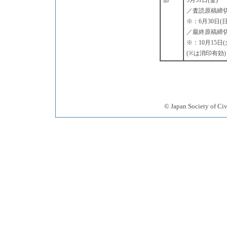
部
5月31日(金)
／査読原稿締
※：6月30日(日
／最終原稿締
※：10月15日(
(※は消印有効)
© Japan Society 