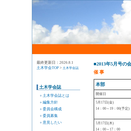
最終更新日：2026.8.1
■2013年5月号の
土木学会TOP
>
土木学会誌
催 事
本部
土木学会誌
開催日
＋
土木学会誌とは
＋
編集方針
5月17日(金)
＋
委員会構成
14：00～19：00(予定)
＋
委員募集
＋
意見したい
5月17日(木)
14：00～17：00