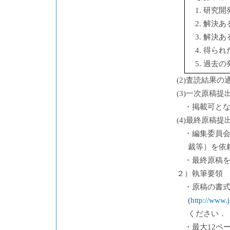
1. 研
2. 解
3. 解
4. 得
5. 過去
(2)査読結果の
(3)一次原稿提
・掲載可と
(4)最終原稿提
・編集委員
裁等）を依
・最終原稿
２）執筆要領
・原稿の書式
(
http://www.j
ください．
・最大12ペ