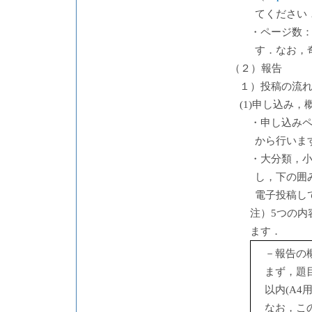
てください
・ページ数：
す．なお，
（２）報告
１）投稿の流
(1)申し込み，
・申し込み
から行いま
・大分類，
し，下の囲
電子投稿し
注）5つの内
ます．
－報告の
まず，題
以内(A4
なお，こ