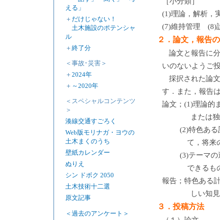
［小分類］
える」
(1)理論，解析，実
＋
だけじゃない！
(7)維持管理 (8
土木施設のポテンシャ
ル
２．論文，報告の
＋
終了分
論文と報告に
＜事故･災害＞
いのないようご
＋
2024年
採択された論文
＋
～2020年
す．また，報告
＜スペシャルコンテンツ
論文；(1)理論
＞
または
湊線交通すごろく
(2)特色
Web版モリナガ・ヨウの
土木まくのうち
て，将来
壁紙カレンダー
(3)テー
ぬりえ
できるも
シン ドボク 2050
報告；特色ある
土木技術十二選
しい知
原文記事
３．投稿方法
＜過去のアンケート＞