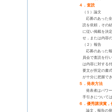
４．査読
（１）論文
応募のあった
読を依頼，その結
に従い掲載を決
せ，または内容
（２）報告
応募のあった報
員会で査読を行
は内容に対する
要文が所定の書
が十分に把握で
５．発表方法
発表者はパワ
手引きについて
６．優秀講演賞，
論文，報告の