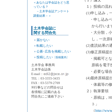
（１）論文
＜あなたは学会誌をどう思
１）投稿の流
っている？
－土木学会誌アンケート
(1)申し込み，
調査結果－＞
・申し込み
から行いま
土木学会誌に
・大分類，
関する問合先
し，一次原
＋
届かない
(2)査読結果の
＋
転載したい
＋
公募･広告を掲載したい
(3)修正原稿提
＋
投稿したい
〔投稿案内〕
・掲載可と
土木学会 事務局
原稿を電子
土木学会誌係
・必要な場
E-mail：
(4)最終原稿提
TEL：03-3355-3435
FAX：03-5379-2769
・体裁等の
※行事などの問合せは
２）執筆要領
各情報に記載のある
問合先にご連絡下さい
・原稿は，H
ト」
（
http://www