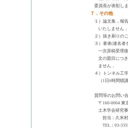
委員長が表彰し
７．その他
１）論文集，報告
いたしません
２）抜き刷りの
３）著者(連名者
一次原稿受理
文の題目につ
ません．
４）トンネル工
（1日6時間聴
質問等のお問い
〒160-000
土木学会研究
担当：久米村秀明 
TEL：03-335