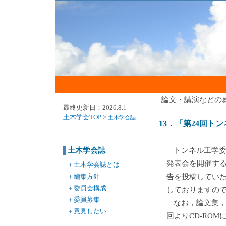
論文・講演などの
最終更新日：2026.8.1
土木学会TOP
>
土木学会誌
13．「第24回
土木学会誌
トンネル工学委
発表会を開催す
＋
土木学会誌とは
＋
編集方針
告を投稿してい
＋
委員会構成
しておりますの
＋
委員募集
なお，論文集
＋
意見したい
回よりCD-RO