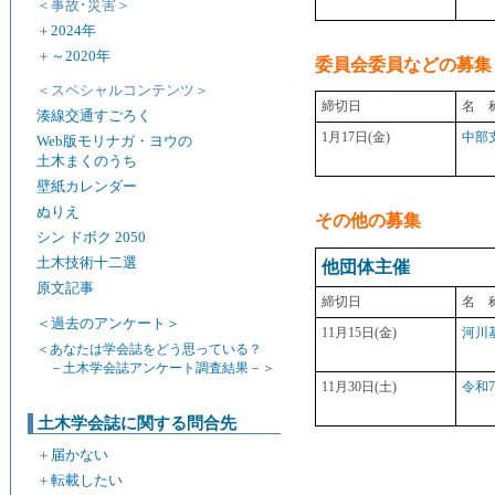
＜事故･災害＞
＋
2024年
＋
～2020年
委員会委員などの募集
＜スペシャルコンテンツ＞
締切日
名 
湊線交通すごろく
1月17日(金)
中部
Web版モリナガ・ヨウの
土木まくのうち
壁紙カレンダー
ぬりえ
その他の募集
シン ドボク 2050
土木技術十二選
他団体主催
原文記事
締切日
名 
＜過去のアンケート＞
11月15日(金)
河川
＜あなたは学会誌をどう思っている？
－土木学会誌アンケート調査結果－＞
11月30日(土)
令和
土木学会誌に関する問合先
＋
届かない
＋
転載したい