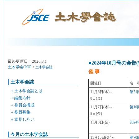
最終更新日：2026.8.1
■2024年10月号の会告
土木学会TOP
>
土木学会誌
催 事
土木学会誌
開催日
名 
＋
土木学会誌とは
11月6日(水)～
第7
＋
編集方針
8日(金)
＋
委員会構成
11月7日(木)～
第1
＋
委員募集
8日(金)
＋
意見したい
11月8日(金)
20
今月の土木学会誌
11月15日(金)～
第7