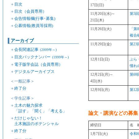
＋
目次
17日(日)
＋
目次（会員専用）
11月20日(水)～
第5
＋
会告情報欄(行事･募集)
21日(木)
＋
公募情報(教員等採用)
11月26日(火)
「第
複合
アーカイブ
11月29日(金)
第2
＋
会長関連記事
(2009年～)
＋
目次バックナンバー
(1999年～)
12月1日(日)
ぶら
＋
電子版学会誌（会員専用）
憧れ
＋
デジタルアーカイブス
12月2日(月)～
第6
＜一般記事＞
4日(水)
＋
終了分
12月9日(月)
第1
＜学生記事＞
＋
土木の魅力探求
「話す」「聞く」「考える」
論文・講演などの募集
＋
だけじゃない！
土木施設のポテンシャル
締切日
名 
＋
終了分
1月7日(火)
令和