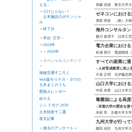
える」
加藤 浩徳 東京大学大
＋
だけじゃない！
ゼネコンにおける
土木施設のポテンシャ
濱島 明道 （株）大林
ル
＋
終了分
海外コンサルタン
横川 真理子 日本工
＜事故･災害＞
＋
2024年
電力企業における
＋
～2020年
松浦 英行 電源開発（
＜スペシャルコンテンツ
すべての産業に通
＞
─人材育成教育に机と
湊線交通すごろく
今泉 正明 元伊藤忠
Web版モリナガ・ヨウの
山口大学における
土木まくのうち
中田 幸男 山口大学
壁紙カレンダー
ぬりえ
毒饅頭による高度
シン ドボク 2050
─京都大学の歴史を塗
土木技術十二選
木村 亮 京都大学大学
原文記事
九州大学が行って
＜過去のアンケート＞
園田 佳巨 九州大学大