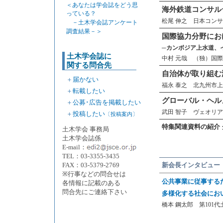
＜あなたは学会誌をどう思
海外鉄道コンサル
っている？
松尾 伸之 日本コン
－土木学会誌アンケート
調査結果－＞
国際協力分野にお
─カンボジア上水道、
土木学会誌に
中村 元哉 （独）国
関する問合先
自治体が取り組む
＋
届かない
福永 泰之 北九州市
＋
転載したい
グローバル・ヘル
＋
公募･広告を掲載したい
武田 智子 ヴェオリ
＋
投稿したい
〔投稿案内〕
特集関連資料の紹介
土木学会 事務局
土木学会誌係
E-mail：
TEL：03-3355-3435
FAX：03-5379-2769
新会長インタビュー
※行事などの問合せは
公共事業に従事する
各情報に記載のある
問合先にご連絡下さい
多様化する社会にお
橋本 鋼太郎 第101