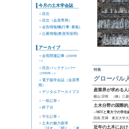
今月の土木学会誌
＋
目次
＋
目次（会員専用）
＋
会告情報欄(行事･募集)
＋
公募情報(教員等採用)
アーカイブ
＋
会長関連記事
(2009年
～)
＋
目次バックナンバー
特集
(1999年～)
グローバル
＋
電子版学会誌（会員専
用）
産業界が求める人
＋
デジタルアーカイブス
横山 宗明 （株）三菱
＜一般記事＞
土木分野の国際的
＋
終了分
─MITと東大での学生
＜学生記事＞
田島 芳満 東京大学大
＋
土木の魅力探求
近年の土木におけ
「話す」「聞く」「考