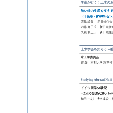
学生が行く！土木のお
熱い鉄の生産を支え
（千葉県・富津REセ
西島 諭氏 新日鐵住金
内藤 寛子氏 新日鐵住
久積 和正氏 新日鐵住
土木学会を知ろう ─
水工学委員会
寶 馨 京都大学 理事
Studying Abroad No.8
ドイツ留学体験記
─文化や制度の違いを体
和田 一彬 清水建設（