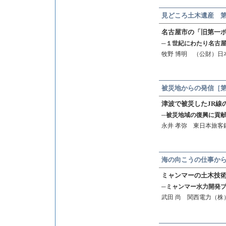
見どころ土木遺産 第
名古屋市の「旧第一
─１世紀にわたり名古
牧野 博明 （公財）日
被災地からの発信［第
津波で被災したJR線
─被災地域の復興に貢
永井 孝弥 東日本旅客
海の向こうの仕事から
ミャンマーの土木技
─ミャンマー水力開発
武田 尚 関西電力（株