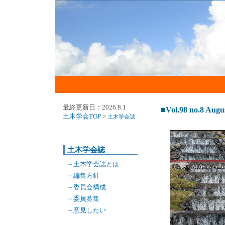
最終更新日：2026.8.1
■Vol.98 no.8 Augu
土木学会TOP
>
土木学会誌
土木学会誌
＋
土木学会誌とは
＋
編集方針
＋
委員会構成
＋
委員募集
＋
意見したい