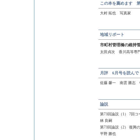
この本を薦めます 第
大村 拓也 写真家
地域リポート
市町村管理橋の維持
太田貞次 香川高等専門
月評 6月号を読んで
佐藤 馨一 南雲 勝志 
論説
第73回論説（1） 7
林 良嗣
第73回論説（2） 復
平野 勝也