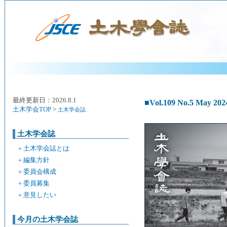
最終更新日：2026.8.1
■Vol.109 No.5 May 202
土木学会TOP
>
土木学会誌
土木学会誌
＋
土木学会誌とは
＋
編集方針
＋
委員会構成
＋
委員募集
＋
意見したい
今月の土木学会誌