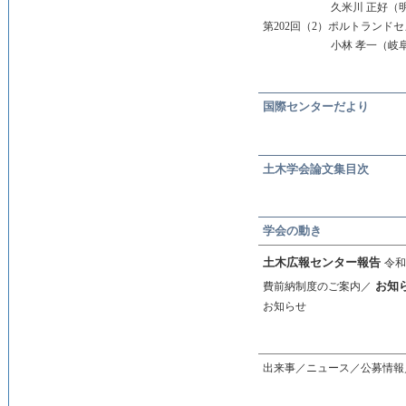
久米川 正好（
第202回（2）ポルトランドセ
小林 孝一（岐
国際センターだより
土木学会論文集目次
学会の動き
土木広報センター報告
令和
お知
費前納制度のご案内／
お知らせ
出来事／ニュース／公募情報