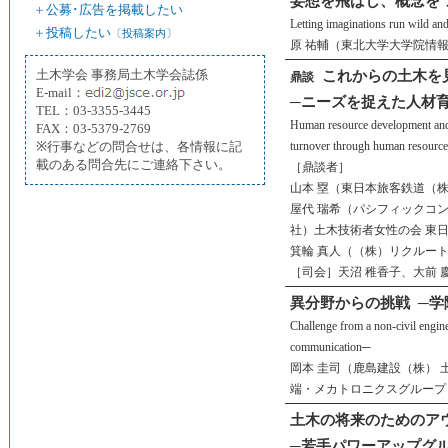
妄想を飛ばし、概念を
＋
公募･広告を掲載したい
Letting imaginations run wild an
＋
投稿したい
〔投稿案内〕
原 祐輔（東北大学大学院情報
土木学会 事務局土木学会誌係
これからの土木を
鼎談
E-mail：
─ニーズを捉えた人材
TEL：03-3355-3445
Human resource development and c
FAX：03-5379-2769
※行事などの問合せは、各情報に記
turnover through human resource
載のある問合先にご連絡下さい。
［鼎談者］
山本 塁（東日本旅客鉄道（株
屋代 瑞希（パシフィックコ
社）土木技術者女性の会 東
箕輪 真人（（株）リクルー
［司会］天沼 稚香子、大前 
異分野からの挑戦
─学
Challenge from a non-civil engin
communication─
岡本 圭司（鹿島建設（株） 
端・メカトロニクスグループ
土木の将来のためのア
─若手パワーアップグ