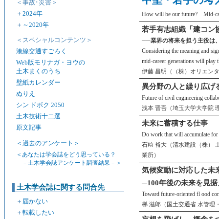
中堅・若手の考
＜事故･災害＞
＋
2024年
How will be our future? Mid-care
＋
～2020年
若手有志組織「建コン
＜スペシャルコンテンツ＞
──業界の将来を担う主役は
湊線交通すごろく
Considering the meaning and si
mid-career generations will play t
Web版モリナガ・ヨウの
土木まくのうち
伊藤 昌明（（株）オリエンタ
壁紙カレンダー
異分野の人と繰り広げ
ぬりえ
Future of civil engineering collab
シン ドボク 2050
浅本 晋吾（埼玉大学大学院 
土木技術十二選
未来に蓄積する仕事
原文記事
Do work that will accumulate for 
＜過去のアンケート＞
石﨑 裕大（清水建設（株） 
＜あなたは学会誌をどう思っている？
業所）
－土木学会誌アンケート調査結果－＞
気候変動に対応した未
─100年後の未来を見据
土木学会誌に関する問合先
Toward future-oriented fl ood co
＋
届かない
梯 滋郎（国土交通省 水管理
＋
転載したい