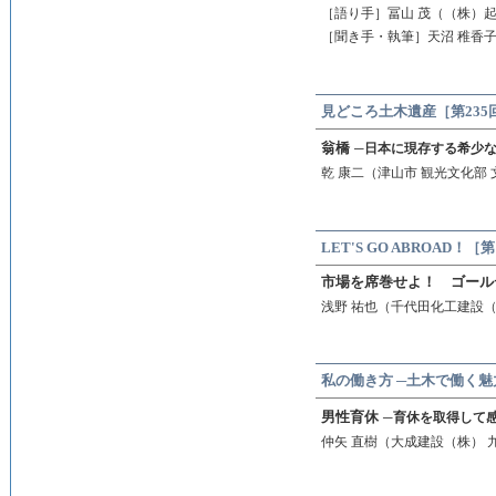
［語り手］冨山 茂（（株）起
［聞き手・執筆］天沼 稚香
見どころ土木遺産［第235
翁橋
─日本に現存する希少
乾 康二（津山市 観光文化部 
LET'S GO ABROAD！
市場を席巻せよ！ ゴール
浅野 祐也（千代田化工建設（
私の働き方 ─土木で働く魅
男性育休
─育休を取得して
仲矢 直樹（大成建設（株） 