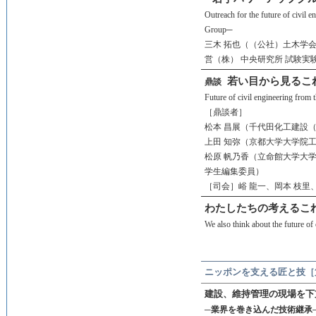
Outreach for the future of civi
Group─
三木 拓也（（公社）土木学
営（株） 中央研究所 試験実験
若い目から見るこ
鼎談
Future of civil engineering from 
［鼎談者］
松本 昌展（千代田化工建設（
上田 知弥（京都大学大学院
松原 帆乃香（立命館大学大
学生編集委員）
［司会］峪 龍一、岡本 枝里
わたしたちの考えるこ
We also think about the future of 
ニッポンを支える匠と技［
建設、維持管理の現場を下
─業界を巻き込んだ技術継承