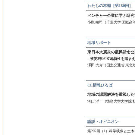
わたしの本棚［第180回］
ベンチャー企業に学ぶ研究
小槻 峻司（千葉大学 国際高
地域リポート
東日本大震災の復興祈念公
─被災3県の立地特性を踏ま
澤田 大介（国土交通省 東北
CE情報ひろば
地域の課題解決を重視した
河口 洋一（徳島大学大学院 
論説・オピニオン
第202回（1）科学映像と土木