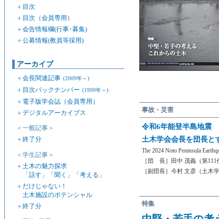
＋
目次
＋
目次（会員専用）
＋
会告情報欄(行事･募集)
＋
公募情報(教員等採用)
アーカイブ
＋
会長関連記事
(2009年～)
＋
目次バックナンバー
(1999年～)
＋
電子版学会誌（会員専用）
事故・災害
＋
デジタルアーカイブス
令和6年能登半島地震
＜一般記事＞
土木学会会長を団長と
＋
終了分
The 2024 Noto Peninsula Earthqu
＜学生記事＞
［団 長］田中 茂義（第11
＋
土木の魅力探求
［副団長］今村 文彦（土木学
「話す」「聞く」「考える」
＋
だけじゃない！
土木施設のポテンシャル
特集
＋
終了分